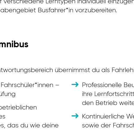
 verschiedene Lerntypen individuell einzugeh
bengebiet Busfahrer*in vorzubereiten.
Omnibus
twortungsbereich übernimmst du als Fahrleh
 Fahrschüler*innen –
Professionelle Be
rüfung
ihre Lernfortschri
den Betrieb weite
betrieblichen
es
Kontinuierliche 
es, das du wie deine
sowie der Fahrsc