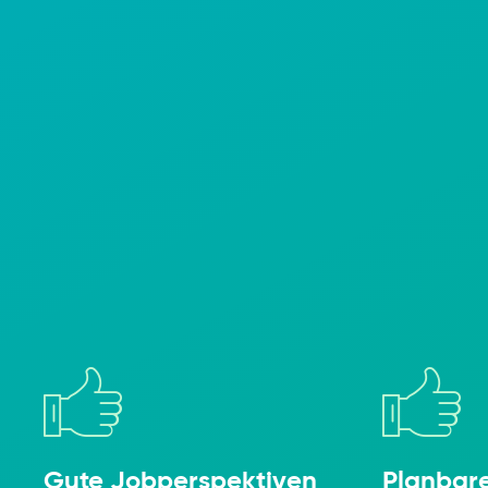
Gute Jobper­spek­tiven
Plan­bare