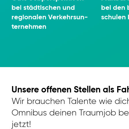
bei städ­ti­schen und
bei den 
regio­nalen Verkehrs­un­
schulen 
ter­nehmen
Unsere offenen Stellen als Fa
Wir brauchen Talente wie dich
Omnibus deinen Traumjob bei 
jetzt!