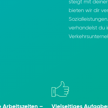
steigt mit deine
bieten wir dir v
Sozialleistunge
verhandelst du i
Verkehrsuntern
 Arbeits­zeiten –
Viel­sei­tiges Aufga­b