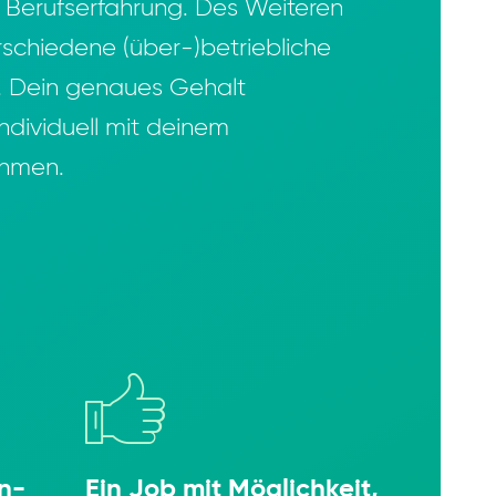
r Berufserfahrung. Des Weiteren
erschiedene (über-)betriebliche
n. Dein genaues Gehalt
ndividuell mit deinem
ehmen.
en­
Ein Job mit Möglich­keit,