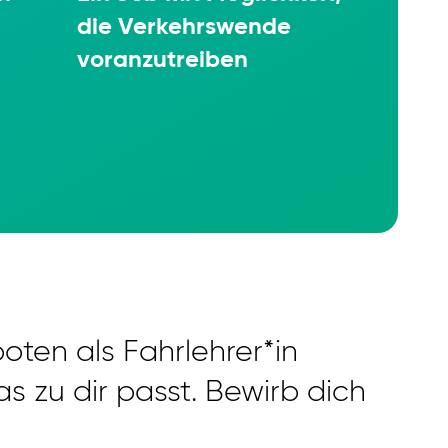
die Verkehrs­wende
voran­zu­treiben
oten als Fahrlehrer*in
 zu dir passt. Bewirb dich