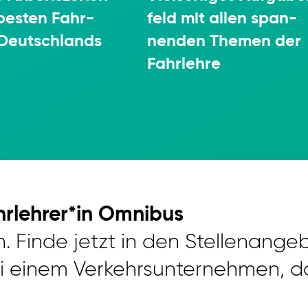
besten Fahr­
feld mit allen span­
Deutsch­lands
nenden Themen der
Fahr­lehre
hrlehrer*in Omnibus
. Finde jetzt in den Stellenangeb
einem Verkehrsunternehmen, das