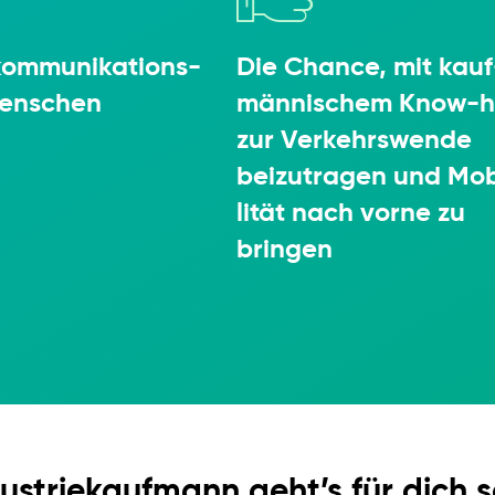
ommu­ni­ka­ti­ons­
Die Chance, mit kauf
Menschen
män­ni­schem Know-
zur Verkehrs­wende
beizu­tragen und Mo
lität nach vorne zu
bringen
striekaufmann geht’s für dich s