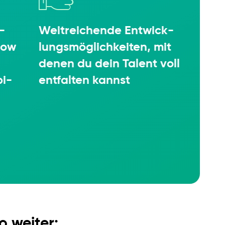
­
Weit­rei­chende Entwick­
how
lungs­mög­lich­keiten, mit
denen du dein Talent voll
bi­
entfalten kannst
o weiter: