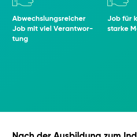
Abwechs­lungs­rei­cher
Job für k
Job mit viel Verant­wor­
starke 
tung
Nach der Ausbildung zum Indu