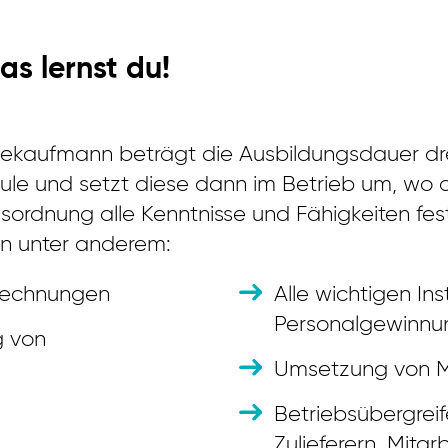
s lernst du!
iekaufmann beträgt die Ausbildungsdauer drei
chule und setzt diese dann im Betrieb um, wo
ngsordnung alle Kenntnisse und Fähigkeiten fe
en unter anderem:
srechnungen
Alle wichtigen I
Personalgewinnu
g von
Umsetzung von Ma
Betriebsübergrei
Zulieferern, Mita